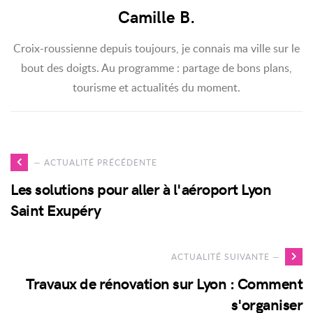
Camille
Camille B.
B.
Croix-roussienne depuis toujours, je connais ma ville sur le
bout des doigts. Au programme : partage de bons plans,
tourisme et actualités du moment.
Voir
— ACTUALITÉ PRÉCÉDENTE
l'actualité
Les solutions pour aller à l'aéroport Lyon
Les
Saint Exupéry
solutions
pour
V
ACTUALITÉ SUIVANTE —
aller
l'
Travaux de rénovation sur Lyon : Comment
à
T
s'organiser
l'aéroport