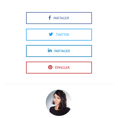
PARTAGER
TWITTER
PARTAGER
ÉPINGLER
En
savoir
plus
sur