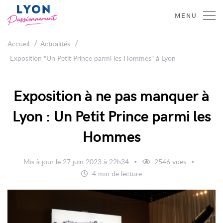
Lyon
MENU
Passionnément
/
/
Accueil
Actualités
Exposition "Un Petit Prince parmi les Hommes" à Lyon
Exposition à ne pas manquer à
Lyon : Un Petit Prince parmi les
Hommes
Mis à jour le 27 juin 2023 à 22h34
2546 vues
4 min de lecture