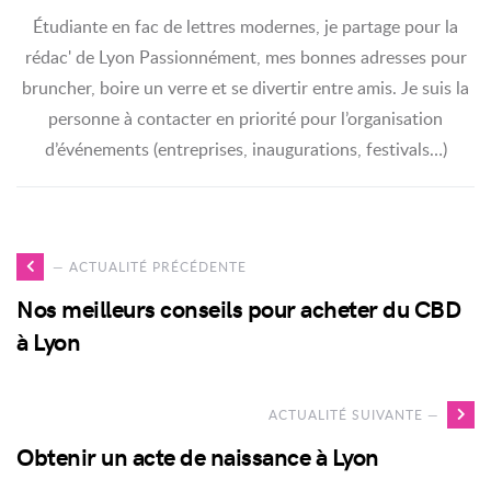
Étudiante en fac de lettres modernes, je partage pour la
rédac' de Lyon Passionnément, mes bonnes adresses pour
bruncher, boire un verre et se divertir entre amis. Je suis la
personne à contacter en priorité pour l’organisation
d’événements (entreprises, inaugurations, festivals…)
Voir
— ACTUALITÉ PRÉCÉDENTE
l'actualité
Nos meilleurs conseils pour acheter du CBD
Nos
à Lyon
meilleurs
conseils
V
ACTUALITÉ SUIVANTE —
pour
l'
Obtenir un acte de naissance à Lyon
acheter
O