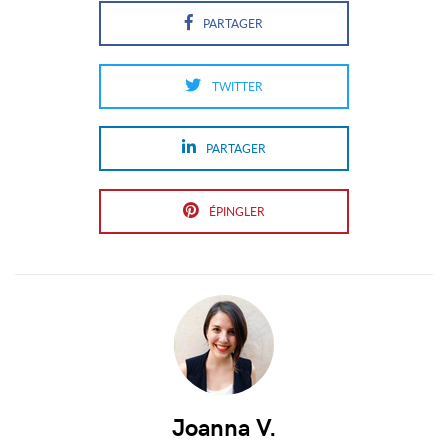
PARTAGER
TWITTER
PARTAGER
ÉPINGLER
En
savoir
plus
sur
Joanna
Joanna V.
V.